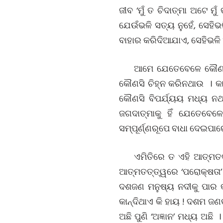
ଜୀବ ‘ମୁଁ ତ ଚିଦାତ୍ମା ଅଟେ ମ
ଯେଉଁଭଳି ସତ୍ୟ ନୁହେଁ, ସେହିଭ
ବାହାର କରିଦିଆଯାଏ, ସେହିଭଳି
ଆମେ ଯେତେବେଳେ କୌଣସି
କୌଣସି ଚିହ୍ନ କରିନଥାଉ । କା
କୌଣସି ବିପର୍ଯ୍ୟୟ ମଧ୍ୟ ନ
ଜଗଦାତ୍ମାକୁ ହିଁ ଯେତେବେଳ
ସମ୍ପୂର୍ଣ୍ଣରୂପେ ବାଧା ଦେଇପା
ଏମିତିରେ ତ ଏହି ଆତ୍ମତତ
ଆତ୍ମତତ୍ତ୍ୱରେ ‘ପରୋକ୍ଷତା’ 
ଦଶଜଣ ମନୁଷ୍ୟ ନଦୀକୁ ପାର କ
କାନ୍ଦିଥାଏ କି ହାୟ ! ଦଶମ ଜ
ଅଛି ପୁଣି ‘ଅଜ୍ଞାନ’ ମଧ୍ୟ ଅଛି