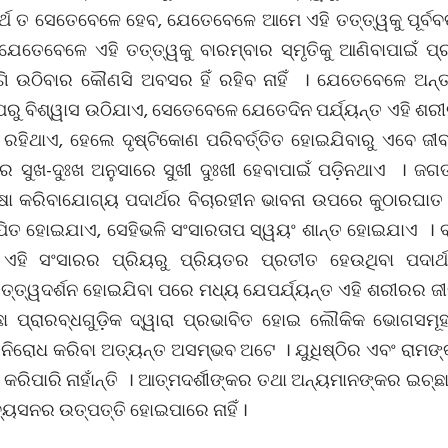
ର୍ଥ ତ ସେତେବେଳେ ହେବ, ଯେତେବେଳେ ଆମେ ଏହି ତତ୍ତ୍ୱକୁ ପୂର୍ବବତ୍
ଯେତେବେଳେ ଏହି ତତ୍ତ୍ୱକୁ ବାରମ୍ବାର ସ୍ମୃତିକୁ ଆଣିବାପାଇଁ 
ାଗି ଉଠିବାର କୌଣସି ଅବସର ହିଁ ରହିବ ନାହିଁ । ଯେତେବେଳେ ଅନ୍ତ
ଉପରୁ ବିଶ୍ୱାସ ଉଠିଯାଏ, ସେତେବେଳେ ଯେତେଦିନ ପର୍ଯ୍ୟନ୍ତ ଏହି ଶ
 ତ ରହିଥାଏ, ହେଲେ ଦୃଷ୍ଟିକୋଣ ପରିବର୍ତ୍ତିତ ହୋଇଯିବାରୁ ଏବେ ଜ
ର ସୁଖ-ଦୁଃଖ ଅନୁସାରେ ସୁଖୀ ଦୁଃଖୀ ହେବାପାଇଁ ପଡ଼ିନଥାଏ । ଜ
ାଷା କରିବାଯୋଗ୍ୟ ପଦାର୍ଥର ବିଚାରହୀନ ଭାବନା ଉପରେ କୁଠାରଘା
ବାପିତ ହୋଇଯାଏ, ସେହିଭଳି ସଂସାରତାପ ସ୍ୱୟଂ ଶାନ୍ତ ହୋଇଯାଏ । ବ
ଳି ଏହି ସଂସାରର ପ୍ରିୟରୁ ପ୍ରିୟତର ପ୍ରତୀତ ହେଉଥିବା ପଦାର୍ଥଗ
୍ତ୍ୱଦର୍ଶନ ହୋଇଯିବା ପରେ ମଧ୍ୟ ଯେପର୍ଯ୍ୟନ୍ତ ଏହି ଶରୀରର ଜୀବ
୍ଛା ପ୍ରାରବ୍ଧଗୁଡ଼ିକ ଦ୍ୱାରା ପ୍ରଭାବିତ ହୋଇ ଲୌକିକ ଭୋଗସମ
 ନିରୋଧ କରିବା ଅତ୍ୟନ୍ତ ଅସମ୍ଭବ ଅଟେ । ଯୁଧିଷ୍ଠିର ଏବଂ ରାମଙ୍
ିପାରି ନାହାଁନ୍ତି । ଆତ୍ମଦର୍ଶୀଙ୍କର ତଥା ଅନ୍ୟମାନଙ୍କର ଇଚ୍ଛା ଭ
୍ୟସନର ଉତ୍ପତ୍ତି ହୋଇପାରେ ନାହିଁ ।