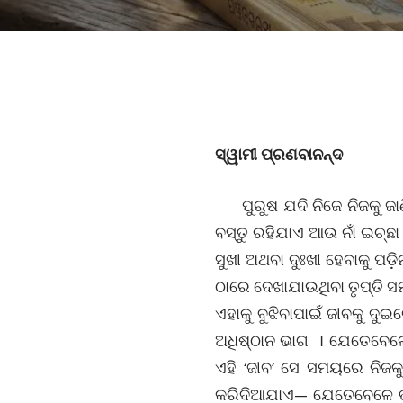
ସ୍ୱାମୀ ପ୍ରଣବାନନ୍ଦ
ପୁରୁଷ ଯଦି ନିଜେ ନିଜକୁ ଜ
ବସ୍ତୁ ରହିଯାଏ ଆଉ ନାଁ ଇଚ୍ଛ
ସୁଖୀ ଅଥବା ଦୁଃଖୀ ହେବାକୁ ପଡ
ଠାରେ ଦେଖାଯାଉଥିବା ତୃପ୍ତି ସ
ଏହାକୁ ବୁଝିବାପାଇଁ ଜୀବକୁ ଦ
ଅଧିଷ୍ଠାନ ଭାଗ । ଯେତେବେଳ
ଏହି ‘ଜୀବ’ ସେ ସମୟରେ ନିଜକ
କରିଦିଆଯାଏ— ଯେତେବେଳେ ଭ୍