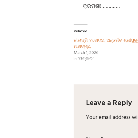
କ୍ରମଶଃ………….
Related
ନୀଳାଦ୍ରି ମହୋଦୟ ଅନ୍ତର୍ଗତ ଶ୍ରୀପୁ
ମାହାତ୍ମ୍ୟ
March 1, 2026
In "ଓମ୍‌କାର"
Leave a Reply
Your email address wi