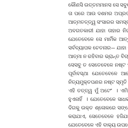
କୌଣସି ଉତ୍ତମମାନସ ସେ ସବୁକୁ 
ତା ପରେ ଆଉ ଦଶମର ଅପ୍ରତ୍ୟ
ଆତ୍ମତତ୍ତ୍ୱ ସଂସାରର ସମସ୍ତ 
ଅବଗତକାରୀ ଯାହା ତାହାର ନିଜର
ଯେତେବେଳେ ସେ ମାର୍ମିକ ଆତ
ସର୍ବବ୍ୟାପକ ଚେତନାର— ଯାହା 
ଆତ୍ମା ନ ରହିବାର ଭ୍ରାନ୍ତ ବି
ସେସବୁ ତ ସେତେବେଳେ ନଷ୍ଟ ହ
ପୂର୍ବାବସ୍ଥା ଯେତେବେଳେ
ନିତ୍ୟମୁକ୍ତପଣର ନଷ୍ଟ ସ୍ମୃତି 
ଏହି ତତ୍ତ୍ୱ ମୁଁ ଅଟେ” । ଏ
ହୁଏନାହିଁ । ଯେତେବେଳେ ସାଧ
ଦିଗକୁ ଉକ୍ତ ଶ୍ଳୋକରେ ସଙ୍କେ
କରାଯାଏ, ସେତେବେଳେ ହଜିଯା
ଯେତେବେଳେ ଏହି ବାକ୍ୟ ଉପରେ