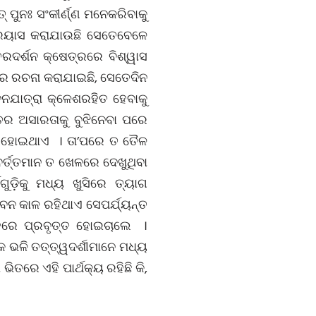
 ପୁନଃ ସଂକୀର୍ଣ୍ଣ ମନେକରିବାକୁ
ପ୍ରୟାସ କରାଯାଉଛି ସେତେବେଳେ
ରଦର୍ଶନ କ୍ଷେତ୍ରରେ ବିଶ୍ୱାସ
ରୀର ରଚନା କରାଯାଇଛି, ସେତେଦିନ
ୀବନଯାତ୍ରା କ୍ଳେଶରହିତ ହେବାକୁ
ଗତର ଅସାରତାକୁ ବୁଝିନେବା ପରେ
ତ ହୋଇଥାଏ । ତା’ପରେ ତ ତୈଳ
ର୍ତ୍ତମାନ ତ ଖେଳରେ ଦେଖୁଥିବା
ୁଡ଼ିକୁ ମଧ୍ୟ ଖୁସିରେ ତ୍ୟାଗ
ନ କାଳ ରହିଥାଏ ସେପର୍ଯ୍ୟନ୍ତ
ୂହରେ ପ୍ରବୃତ୍ତ ହୋଇଚାଲେ ।
କ ଭଳି ତତ୍ତ୍ୱଦର୍ଶୀମାନେ ମଧ୍ୟ
ିତରେ ଏହି ପାର୍ଥକ୍ୟ ରହିଛି କି,