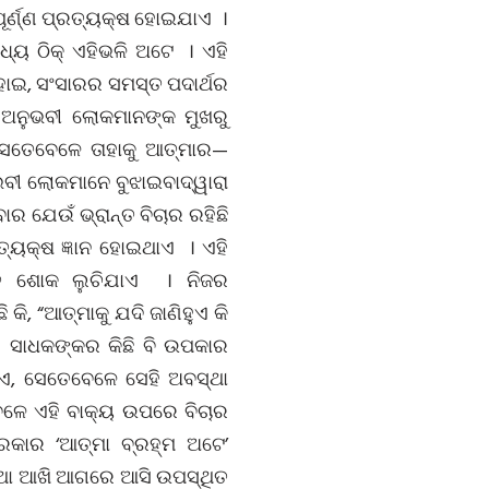
ପୂର୍ଣ୍ଣ ପ୍ରତ୍ୟକ୍ଷ ହୋଇଯାଏ ।
ୟ ଠିକ୍ ଏହିଭଳି ଅଟେ । ଏହି
ହୋଇ, ସଂସାରର ସମସ୍ତ ପଦାର୍ଥର
 । ଅନୁଭବୀ ଲୋକମାନଙ୍କ ମୁଖରୁ
ସେତେବେଳେ ତାହାକୁ ଆତ୍ମାର—
ଭବୀ ଲୋକମାନେ ବୁଝାଇବାଦ୍ୱାରା
ର ଯେଉଁ ଭ୍ରାନ୍ତ ବିଚାର ରହିଛି
୍ୟକ୍ଷ ଜ୍ଞାନ ହୋଇଥାଏ । ଏହି
୍ତ ଶୋକ ଲୁଚିଯାଏ । ନିଜର
କି, “ଆତ୍ମାକୁ ଯଦି ଜାଣିହୁଏ କି
େ ସାଧକଙ୍କର କିଛି ବି ଉପକାର
ିଏ, ସେତେବେଳେ ସେହି ଅବସ୍ଥା
ବେଳେ ଏହି ବାକ୍ୟ ଉପରେ ବିଚାର
ରକାର ‘ଆତ୍ମା ବ୍ରହ୍ମ ଅଟେ’
କଥା ଆଖି ଆଗରେ ଆସି ଉପସ୍ଥିତ