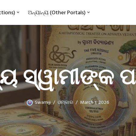
ctions)
ଅନ୍ୟାନ୍ୟ (Other Portals)
୍ୟ ସ୍ୱାମୀଙ୍କ 
Swamiji
ଓମ୍‌କାର
March 1, 2026