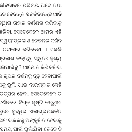
ି’ ଜୀବଭାବର ପରିଚୟ ଅଟେ ତଥା
େ ବେଦାନ୍ତ ସଚ୍ଚିଦାନନ୍ଦ ଆଦି
ାରା ତାହାର ବର୍ଣ୍ଣନା କରିବାକୁ
ିପାରିବା, ସେତେବେଳେ ଆମର ଏହି
୍ତ ସ୍ୱୟଂପ୍ରକାଶ ଚେତନର ଦର୍ଶନ
 ବା ତଦାକାର କରିନେବା । ଏଭଳି
ପ୍ରକାଶ ତତ୍ତ୍ୱ ସ୍ୱତଃ ଦୃଶ୍ୟ
ଇପାରିବୁ ? ଆମେ ତ କିଛି କରିବା
ରୂପର ଦର୍ଶନକୁ ଦୃଢ଼ ହେବାପାଇଁ
କୁ ଭୁଲି ଯାଇ ବାରମ୍ବାର ସେହି
ା ତତ୍ପର ହେବା, ସେତେବେଳେ ତ
ନରେ ବିଘ୍ନ ସୃଷ୍ଟି କରୁଥିବା
ରେ ବୁଦ୍ଧିର ଏକାଗ୍ରତାଜନିତ
ଛୋଟ ବାଳକକୁ ଅଙ୍କୁରିତ ହେବାକୁ
 ସମୟ ପାଇଁ ଭୁଲିଯିବା ତେବେ ବି