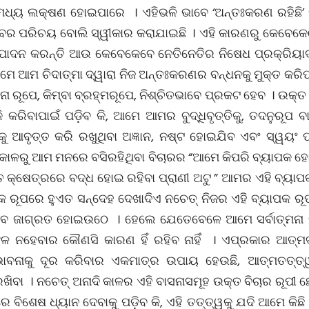
ହିଁ’ ମଧ୍ୟ ଲକ୍ଷଣ ହୋଇପାରେ । ଏହିଭଳି ଭାବେ ‘ଅନ୍ତଃକରଣ ରହିଛ
ମଭାବର ପରିଚୟ ବୋଲି ସ୍ୱୀକାର କରାଯାଇଛି । ଏହି କାରଣରୁ କେବେକେବ
ତିପାଦନ କରନ୍ତି ଆଉ କେବେକେବେ ନେତିନେତିର ନିଷେଧ ପ୍ରକ୍ରିୟାଦ୍ୱ
ମେ ଆମ ଚିଦାତ୍ମା ଦ୍ୱାରା ନିଜ ଅନ୍ତଃକରଣର ବନ୍ଧନକୁ ମୁକ୍ତ କର
ନା ରୂପେ, କିମ୍ବା ବ୍ରହ୍ମରୂପେ, ନିଶ୍ଚିତଭାବେ ପ୍ରକଟ ହେବ । ଉକ
 କରିବାପାଇଁ ପଡ଼ିବ କି, ଆମେ ଆମର ବୁଦ୍ଧିବୃତ୍ତିକୁ, ତଦନୁରୂପ
ୁ ଆବୃତ୍ତ କରି ରଖୁଥିବା ଅଜ୍ଞାନ, ନଷ୍ଟ ହୋଇଯିବ ଏବଂ ସ୍ୱୟଂ 
 କାଳରୁ ଆମ ମନରେ ବସିରହିଥିବା ବିଚାରର “ଆମେ କିପରି ବ୍ୟାପକ ହୋ
 କ୍ଷେତ୍ରରେ ବଦ୍ଧ ହୋଇ ରହିବା ପ୍ରାଣୀ ଅଟୁ ” ଆମର ଏହି ବ୍ୟାପକ 
ପକ ରୂପରେ ହୁଏତ ସନ୍ଦେହ ଦେଖାଦିଏ ନଚେତ୍ ନିଜର ଏହି ବ୍ୟାପକ ରୂପ
ବା ଭାବ ଜାଗ୍ରତ ହୋଇଉଠେ । ହେଲେ ଯେତେବେଳେ ଆମେ ସର୍ବାତ୍ମନ
 ନହେବାର କୌଣସି କାରଣ ହିଁ ରହିବ ନାହିଁ । ଏପ୍ରକାର ଆତ୍ମଦର୍ଶ
ାବନାକୁ ଦୂର କରିବାର ଏକମାତ୍ର ଉପାୟ ହେଉଛି, ଆତ୍ମତତ୍ତ୍ୱ
ିବା । ନଚେତ୍ ଅନାଦି କାଳର ଏହି ବାସନାସମୂହ ଉକ୍ତ ବିଚାର ରୂପୀ 
 ବିଶେଷ ଧ୍ୟାନ ଦେବାକୁ ପଡ଼ିବ କି, ଏହି ତତ୍ତ୍ୱକୁ ଯଦି ଆମେ କିଛି