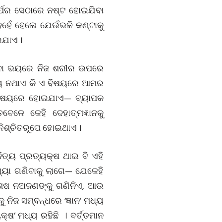
 ସର୍ପର ସେଠାରେ ନଷ୍ଟ ହୋଇଯିବା
ନୁହେଁ ହେଲେ ଯେଉଁଭଳି କଣ୍ଟାକୁ
ଇଯାଏ ।
ିବା ଭୟରେ ନିଜ ଶରୀର ଉପରେ
ମଧ୍ୟ ନଥାଏ କି ଏ ବିଷୟରେ ଆମର
ୱ ବିଷୟରେ ହୋଇଯାଏ— ବ୍ୟାପକ
େଳେ କେହି ଦେହାତ୍ମଜ୍ଞାନକୁ
 ନିଶ୍ଚିତରୂପେ ହୋଇଥାଏ ।
ତ୍ୟ ପ୍ରତ୍ୟକ୍ଷ ଥାଇ ବି ଏହି
ଖ୍ୟା ଗଣିବାକୁ ଲାଗେ— ଯେକେହି
ବଶେଷ ନଅଜଣଙ୍କୁ ଗଣିନିଏ, ଆଉ
ିଜ ସମ୍ବନ୍ଧରେ ‘ଜ୍ଞାନ’ ମଧ୍ୟ
କ୍ଷ’ ମଧ୍ୟ ରହିଛି । ବର୍ତ୍ତମାନ