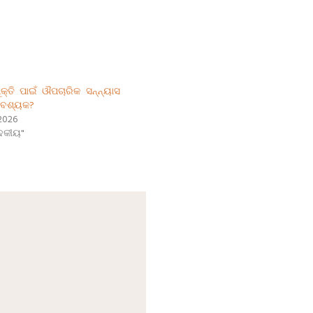
ୁକ୍ତି ପାଇଁ ଔପଚାରିକ ସନ୍ନ୍ୟାସ
ଆବଶ୍ୟକ?
2026
ାଦକୀୟ"