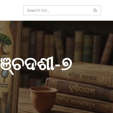
ପଞ୍ଚଦଶୀ-୭