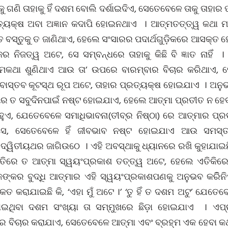
ଗଣି ତାହାକୁ ହିଁ ଦଶମ ବୋଲି ଦର୍ଶାଇଦିଏ, ସେତେବେଳେ ତାକୁ ତାହାର 
କ୍ଷ ଅବା ଅଜ୍ଞାନ କଦାପି ହୋଇନଥାଏ । ଆତ୍ମତତ୍ତ୍ୱ କଥା ମଧ୍
ବସ୍ତୁକୁ ତ ଜାଣିଥାଏ, ହେଲେ ସଂସାରର ପଦାର୍ଥଗୁଡ଼ିକରେ ଆସକ୍ତ 
 ନିଜତ୍ୱ ଅଟେ, ସେ ସମ୍ବନ୍ଧରେ ତାହାକୁ କିଛି ବି ଜ୍ଞାତ ନାହିଁ
୍ମକଥା ଶୁଣିଥାଏ ଆଉ ତା’ ଉପରେ ବାରମ୍ବାର ବିଚାର କରିଥାଏ, 
ବାସ୍ତବ କୂଟସ୍ଥ ରୂପ ଅଟେ, ତାହାର ପ୍ରତ୍ୟକ୍ଷ ହୋଇଯାଏ । ଅନୁ
ଚାର ତ ସବୁଦିନପାଇଁ ନଷ୍ଟ ହୋଇଯାଏ, ହେଲେ ଆତ୍ମା ପ୍ରତୀତ ନ ହେବା
ୁଏ, ଯେତେବେଳେ ସମାଧିଭାବନା(ତୀବ୍ର ନିଷ୍ଠା) ରେ ଆତ୍ମାର ପ୍ରତ
 ଆସେ, ସେତେବେଳେ ହିଁ ଜୀବଭାବ ନଷ୍ଟ ହୋଇଯାଏ ଆଉ ସମସ
ଦ୍ୱିତୀୟଥର ଜାଗିଉଠେ । ଏହି ଅବସ୍ଥାକୁ ଧ୍ୟାନରେ ରଖି କୁହାଯାଇଛି 
ମିତିରେ ତ ଆତ୍ମା ସ୍ୱୟଂପ୍ରକାଶ ତତ୍ତ୍ୱ ଅଟେ, ହେଲେ ଏତିକିର
କଙ୍କର ବୁଦ୍ଧି ଆତ୍ମାର ଏହି ସ୍ୱୟଂପ୍ରକାଶପଣକୁ ଅନୁଭବ କରିିନ
ତ କରାଯାଇଛି କି, ‘ଏହା ମୁଁ ଅଟେ ।’ ‘ତୁ ହିଁ ତ ଦଶମ ଅଟୁ’ ଯେତେ
ଇଥିବା ଦଶମ ସଂଖ୍ୟା ତା ସମ୍ମୁଖରେ ଛିଡ଼ା ହୋଇଯାଏ । ଏପ୍
 ବିଚାର କରାଯାଏ, ସେତେବେଳେ ଆତ୍ମା ଏବଂ ବ୍ରହ୍ମ ଏକ ହେବା 