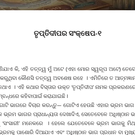
ତୃପ୍ତିଦୀପର ସଂକ୍ଷେପ-୧
ାଣିଯାଏ କି, ଏହି ତତ୍ତ୍ୱ ମୁଁ ଅଟେ (ଏହା ମୋର ସ୍ୱରୂପ ଅଟେ) ତେବେ
ା କରୁଥିବା କୌଣସି ତତ୍ତ୍ୱ ଅବଶେଷ ରହେ । ଏମିତିରେ ତ ଆତ୍ମଜ୍ଞାନ
଼ିନଥାଏ । ଏହି କଥାର ବିସ୍ତାର ଉକ୍ତ ‘ତୃପ୍ତିଦୀପ’ ନାମକ ପ୍ରକରଣ
ମ୍ବନ୍ଧରେ କହିବାପାଇଁ କରାଯାଇଛି ।
ୁଇଗୋଟି ଭାଗରେ ବିଚାର କରନ୍ତୁ— ଗୋଟିଏ ହେଉଛି ଏହାର ଭ୍ରମ ଭା
େ ଭ୍ରମ ଭାଗର ପ୍ରାଧାନ୍ୟତା ଦେଖାଦିଏ, ସେତେବେଳେ ଅଧିଷ୍ଠା
ୁ ‘ସଂସାରୀ’ ମନେକରେ । ହେଲେ ଯେତେବେଳେ ଭ୍ରମ ଭାଗକୁ ମିଥ୍
ରମକୁ ପାଶୋରି ଦିଆଯାଏ ଏବଂ ଅଧିଷ୍ଠାନ ଭାଗ ପ୍ରଧାନ ବା ମୁଖ