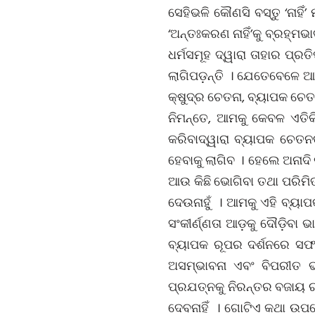
ସେହିଭଳି କୌଣସି ବସ୍ତୁ ‘ନା
‘ଅନ୍ତଃକରଣ ନାହିଁ’କୁ ବ୍ରହ୍
ଧର୍ମସମୂହ ଦ୍ୱାରା ତାହାର ପ୍ର
ଲାଗିପଡ଼ନ୍ତି । ଯେତେବେଳେ ଆ
କ୍ଷୁଦ୍ର ଚେତନା, ବ୍ୟାପକ ଚେତ
ନିମନ୍ତେ, ଆମକୁ କେବଳ ଏତିକି
କରିବାଦ୍ୱାରା ବ୍ୟାପକ ଚେତନକ
ହେବାକୁ ଲାଗିବ । ହେଲେ ଅନାଦି
ଆଉ କିଛି ଭୋଗିବା ତଥା ପରିମିତ
ଦେଉନାହୁଁ । ଆମକୁ ଏହି ବ୍ୟା
ସଂକୀର୍ଣ୍ଣତା ଆଡ଼କୁ ଦୌଡ଼ି
ବ୍ୟାପକ ରୂପର ଦର୍ଶନରେ ସଫଳ
ଅସମ୍ଭାବନା ଏବଂ ବିପରୀତ ଭ
ପ୍ରଯତ୍ନକୁ ନିରନ୍ତର ବଜାୟ ରଖ
ଦେବନାହିଁ । ଗୋଟିଏ କଥା ଉପରେ