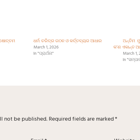
ରୁଷୋତ୍ତମ
ଧର୍ମ: ଚରିତ୍ର ଗଠନ ଓ କର୍ତ୍ତବ୍ୟର ଆଧାର
ଅନ୍ତିମ ମ
March 1, 2026
କ’ଣ ଏକାନ୍ତ 
In "ପ୍ରାର୍ଥନା"
March 1, 
In "ସମ୍ପ
ll not be published.
Required fields are marked
*