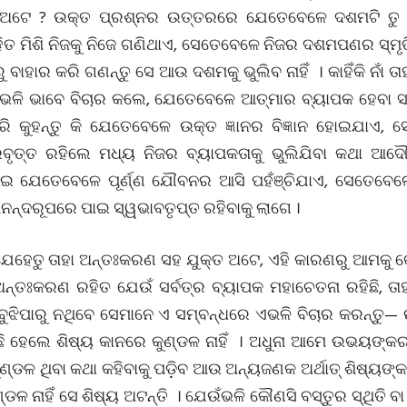
ଟେ ? ଉକ୍ତ ପ୍ରଶ୍ନର ଉତ୍ତରରେ ଯେତେବେଳେ ଦଶମଟି ତୁ ହି
ମିଶି ନିଜକୁ ନିଜେ ଗଣିଥାଏ, ସେତେବେଳେ ନିଜର ଦଶମପଣର ସ୍ମୃ
ାହାର କରି ଗଣନ୍ତୁ ସେ ଆଉ ଦଶମକୁ ଭୁଲିବ ନାହିଁ । କାହିଁକି ନାଁ 
। ଏହିଭଳି ଭାବେ ବିଚାର କଲେ, ଯେତେବେଳେ ଆତ୍ମାର ବ୍ୟାପକ ହେବା ସ
 କୁହନ୍ତୁ କି ଯେତେବେଳେ ଉକ୍ତ ଜ୍ଞାନର ବିଜ୍ଞାନ ହୋଇଯାଏ, 
ୃତ୍ତ ରହିଲେ ମଧ୍ୟ ନିଜର ବ୍ୟାପକତାକୁ ଭୁଲିଯିବା କଥା ଆଦ
ଇ ଯେତେବେଳେ ପୂର୍ଣ୍ଣ ଯୌବନର ଆସି ପହଁଞ୍ଚିଯାଏ, ସେତେବେଳେ ବ
ଂ ଆନନ୍ଦରୂପରେ ପାଇ ସ୍ୱଭାବତୃପ୍ତ ରହିବାକୁ ଲାଗେ ।
ଯେହେତୁ ତାହା ଅନ୍ତଃକରଣ ସହ ଯୁକ୍ତ ଅଟେ, ଏହି କାରଣରୁ ଆମକୁ କ
 ଅନ୍ତଃକରଣ ରହିତ ଯେଉଁ ସର୍ବତ୍ର ବ୍ୟାପକ ମହାଚେତନା ରହିଛି, ତ
 ବୁଝିପାରୁ ନଥିବେ ସେମାନେ ଏ ସମ୍ବନ୍ଧରେ ଏଭଳି ବିଚାର କରନ୍ତୁ—
ଛି ହେଲେ ଶିଷ୍ୟ କାନରେ କୁଣ୍ଡଳ ନାହିଁ । ଅଧୁନା ଆମେ ଉଭୟଙ୍କର
ଣ୍ଡଳ ଥିବା କଥା କହିବାକୁ ପଡ଼ିବ ଆଉ ଅନ୍ୟଜଣକ ଅର୍ଥାତ୍ ଶିଷ୍ୟଙ୍କ
ଣ୍ଡଳ ନାହିଁ ସେ ଶିଷ୍ୟ ଅଟନ୍ତି । ଯେଉଁଭଳି କୌଣସି ବସ୍ତୁର ସ୍ଥିତି ବ