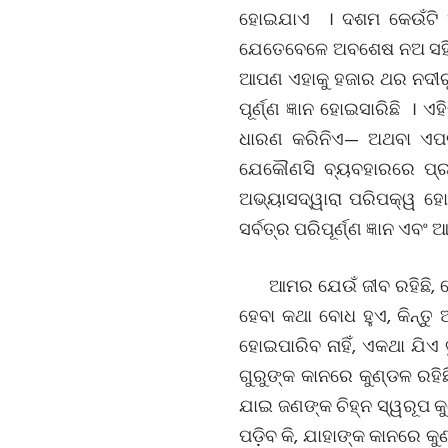
ହୋଇଯାଏ । ଦଶମ କେଉଁଟି ଅ
ଯେତେବେଳେ ଅବଶେଷ ନଅ ସହିତ 
ଆପଣ ଏହାକୁ ହଜାର ଥର ନଦୀରୁ ବ
ପୂର୍ଣ୍ଣ ଜ୍ଞାନ ହୋଇସାରିଛି 
ଧାରଣ କରିନିଏ— ଅଥବା ଏପରି
ଯେକୌଣସି ବ୍ୟବହାରରେ ପ୍ରବ
ଅଭ୍ୟାସଦ୍ୱାରା ପରିପକ୍ୱ ହୋ
ସର୍ବତ୍ର ପରିପୂର୍ଣ୍ଣ ଜ୍ଞାନ ଏବ
ଆମର ଯେଉଁ ଜୀବ ରହିଛି, 
ହେବା କଥା ବୋଧ ହୁଏ, କିନ୍ତୁ
ହୋଇପାରିବ ନାହିଁ, ଏକଥା ଯିଏ
ଗୁରୁଙ୍କ କାନରେ କୁଣ୍ଡଳ ରହି
ଯାଇ ଜଣଙ୍କ ଚିହ୍ନ ସ୍ୱରୂପ କୁ
ପଡ଼ିବ କି, ଯାହାଙ୍କ କାନରେ କୁ