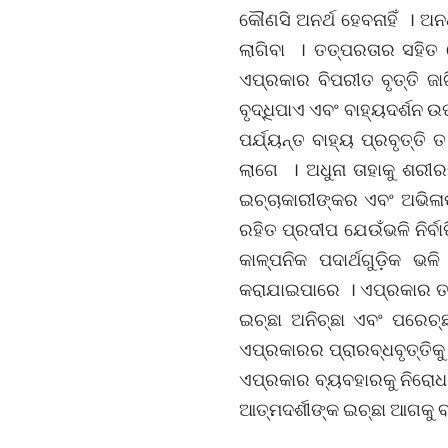
କୌଣସି ଅନର୍ଥ ହେବନାହିଁ । ଅନ
ଲାଗିବା । ତତ୍ପରତାର ସହିତ 
ଏପ୍ରକାର ବିପରୀତ ବୃତ୍ତି ଜ
ବୃଦ୍ଧିପାଏ ଏବଂ ବାହ୍ୟଦର୍ଶନ 
ପର୍ଯ୍ୟନ୍ତ ବାହ୍ୟ ପ୍ରବୃତ୍ତି
ଲାଗେ । ଅଧୁନା ତାହାକୁ ଶରୀର
ଇଚ୍ଚାକାରୀଙ୍କର ଏବଂ ଅଭିଳ
ରହିତ ପ୍ରଦୀପ ଯେଉଁଭଳି ନିର୍
କାଳ୍ପନିକ ପଦାର୍ଥଗୁଡ଼ିକ ଭ
କରାଯାଇପାରେ । ଏପ୍ରକାର ତତ
ଇଚ୍ଛା ଅନିଚ୍ଛା ଏବଂ ପରେଚ
ଏପ୍ରକାରର ପ୍ରାରବ୍ଧବୃତ୍ତିକୁ
ଏପ୍ରକାର ବ୍ୟବହାରକୁ ନିରୋଧ କର
ଆତ୍ମଦର୍ଶୀଙ୍କ ଇଚ୍ଛା ଆଗକୁ ବ