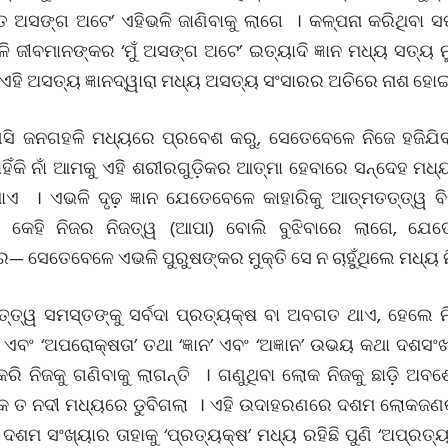
ୁଁ ତ ଅସଙ୍ଗ ଅଟେ’ ଏହିଭଳି ଜାଣିବାକୁ ଲାଗେ । କଳ୍ପନା କରିଥିବା
ଳି ଜୀବମାନଙ୍କର ‘ମୁଁ ଅସଙ୍ଗ ଅଟେ’ ଇତ୍ୟାଦି ଜ୍ଞାନ ମଧ୍ୟ ସତ୍ୟ 
 ଏହି ଅସତ୍ୟ ଜ୍ଞାନଦ୍ୱାରା ମଧ୍ୟ ଅସତ୍ୟ ସଂସାରର ଅଚିରେ ନାଶ ହୋ
 ଜନଗହଳି ମଧ୍ୟରେ ପ୍ରବେଶ କରୁ, ସେତେବେଳେ ନିଜେ ହଜିଯ
ହିଁକି ନାଁ ଆମକୁ ଏହି ଶରୀରଗୁଡ଼ିକର ଆତ୍ମା ହେବାରେ ସନ୍ଦେହ 
ଥାଏ । ଏଭଳି ଦୃଢ଼ ଜ୍ଞାନ ଯେତେବେଳେ କାହାରିକୁ ଆତ୍ମତତ୍ତ୍
େ କେହି ନିଜର ନିଜତ୍ୱ (ଆପା) ବୋଲି ବୁଝିବାରେ ଲାଗେ, ଯେତେବ
ରେ— ସେତେବେଳେ ଏଭଳି ପୁରୁଷଙ୍କର ମୁକ୍ତି ସେ ନ ଚାହୁଁଥିଲେ ମଧ୍ୟ
୍ତ୍ୱ ସମସ୍ତଙ୍କୁ ସର୍ବଦା ପ୍ରତ୍ୟକ୍ଷ ବା ଅବଗତ ଥାଏ, ହେଲେ ନି
ଏବଂ ‘ଅପରୋକ୍ଷତା’ ତଥା ‘ଜ୍ଞାନ’ ଏବଂ ‘ଅଜ୍ଞାନ’ ଉଭୟ କଥା ଦଶସଂ
ରି ନିଜକୁ ଗଣିବାକୁ ଲାଗନ୍ତି । ଗଣୁଥିବା ଲୋକ ନିଜକୁ ଛାଡ଼ି ଅ
ଣକ ତ ନଦୀ ମଧ୍ୟରେ ଡୁବିଗଲା । ଏହି ଉଦାହରଣରେ ଦଶମ ଲୋକଜଣକୁ ନ
 । ଦଶମ ସଂଖ୍ୟାର ତାହାକୁ ‘ପ୍ରତ୍ୟକ୍ଷ’ ମଧ୍ୟ ରହିଛି ପୁଣି ‘ଅପ୍ରତ୍ୟ