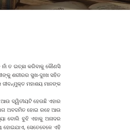
 ନାଁ ତ ଇଚ୍ଛା କରିବାକୁ କୌଣସି
ୀଙ୍କୁ ଶରୀରର ସୁଖ-ଦୁଃଖ ସହିତ
ରେ ଜୀବନ୍ମୁକ୍ତ ମହାଶୟ ମାନଙ୍କ
ଗ ଆଉ ଦ୍ୱିତୀୟଟି ହେଉଛି ଏହାର
ନ ଭାଗ ଅବଦମିତ ହୋଇ ରହେ ଆଉ
ୟା ବୋଲି ବୁଝି ଏହାକୁ ଅନାଦର
୍ୟ ହୋଇଯାଏ, ସେତେବେଳେ ଏହି