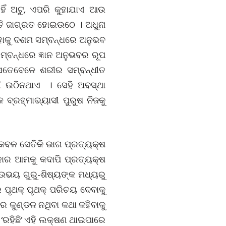
ଁ ଅଟୁ, ଏପରି କୁହାଯାଏ ଆଉ
ତି ଜାଗ୍ରତ ହୋଇଉଠେ । ଅଧୁନା
ତାହାକୁ ଦଶମ ସମ୍ବନ୍ଧରେ ଅନୁଭବ
ମ୍ବନ୍ଧରେ ଜ୍ଞାନ ଅନୁଭବର ରୂପ
ସେତେବେଳେ ଶରୀର ସମ୍ବନ୍ଧୀତ
ୌ ଉଠିନଥାଏ । ସେହି ଅବସ୍ଥା
୍ରହ୍ମାଭ୍ୟାସୀ ପୁରୁଷ ନିଜକୁ
େବଳ ସେତିକି ଭାଗ ପ୍ରତ୍ୟକ୍ଷ
ାହାର ଆମକୁ କଦାପି ପ୍ରତ୍ୟକ୍ଷ
 ଉଭୟ ଗୁରୁ-ଶିଷ୍ୟଙ୍କ ମଧ୍ୟରୁ
 ପୃଥକ୍ ପୃଥକ୍ ପରିଚୟ ଦେବାକୁ
ର କୁଣ୍ଡଳ ନଥିବା କଥା କହିବାକୁ
ା ‘ରହିଛି’ ଏହି ଲକ୍ଷଣ ଥାଇପାରେ