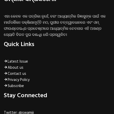
ଏହା କେବଳ ଏକ ପତ୍ରିକା ନୁହେଁ, ବରଂ ଆଧ୍ୟାତ୍ମିକ ଜିଜ୍ଞାସୁଙ୍କ ପାଇଁ ଏକ
ମାର୍ଗଦର୍ଶିକା। ଦକ୍ଷିଣାମୂର୍ତ୍ତି ମଠ, ପୁରୀର ତତ୍ତ୍ୱାବଧାନରେ ଏବଂ ଓମ୍‌
ଫାଉଣ୍ଡେସନ୍‌ର ପ୍ରଚେଷ୍ଟାରେ ଆଧ୍ୟାତ୍ମିକ ଚେତନାର ଏହି ଅଖଣ୍ଡ
ଜ୍ୟୋତି ବିଗତ ଦୁଇ ଦଶନ୍ଧି ଧରି ପ୍ରଜ୍ୱଳିତ।
Quick Links
Latest Issue
About us
Contact us
Privacy Policy
Subscribe
Stay Connected
Twitter: @swamiji