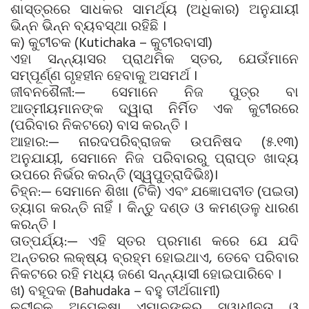
ଶାସ୍ତ୍ରରେ ସାଧକର ସାମର୍ଥ୍ୟ (ଅଧିକାର) ଅନୁଯାୟୀ
ଭିନ୍ନ ଭିନ୍ନ ବ୍ୟବସ୍ଥା ରହିଛି ।
କ) କୁଟୀଚକ (Kutichaka – କୁଟୀରବାସୀ)
ଏହା ସନ୍ନ୍ୟାସର ପ୍ରାଥମିକ ସ୍ତର, ଯେଉଁମାନେ
ସମ୍ପୂର୍ଣ୍ଣ ଗୃହହୀନ ହେବାକୁ ଅସମର୍ଥ ।
ଜୀବନଶୈଳୀ:— ସେମାନେ ନିଜ ପୁତ୍ର ବା
ଆତ୍ମୀୟମାନଙ୍କ ଦ୍ୱାରା ନିର୍ମିତ ଏକ କୁଟୀରରେ
(ପରିବାର ନିକଟରେ) ବାସ କରନ୍ତି ।
ଆହାର:— ନାରଦପରିବ୍ରାଜକ ଉପନିଷଦ (୫.୧୩)
ଅନୁଯାୟୀ, ସେମାନେ ନିଜ ପରିବାରରୁ ପ୍ରାପ୍ତ ଖାଦ୍ୟ
ଉପରେ ନିର୍ଭର କରନ୍ତି (ସ୍ୱପୁତ୍ରାଦିଭିଃ)।
ଚିହ୍ନ:— ସେମାନେ ଶିଖା (ଟିକି) ଏବଂ ଯଜ୍ଞୋପବୀତ (ପଇତା)
ତ୍ୟାଗ କରନ୍ତି ନାହିଁ । କିନ୍ତୁ ଦଣ୍ଡ ଓ କମଣ୍ଡଳୁ ଧାରଣ
କରନ୍ତି ।
ତାତ୍ପର୍ଯ୍ୟ:— ଏହି ସ୍ତର ପ୍ରମାଣ କରେ ଯେ ଯଦି
ଅନ୍ତରର ଲକ୍ଷ୍ୟ ବ୍ରହ୍ମ ହୋଇଥାଏ, ତେବେ ପରିବାର
ନିକଟରେ ରହି ମଧ୍ୟ ଜଣେ ସନ୍ନ୍ୟାସୀ ହୋଇପାରିବେ ।
ଖ) ବହୂଦକ (Bahudaka – ବହୁ ତୀର୍ଥଗାମୀ)
କୁଟୀଚକ ଅପେକ୍ଷା ଏମାନଙ୍କର ସ୍ୱାଧୀନତା ଓ