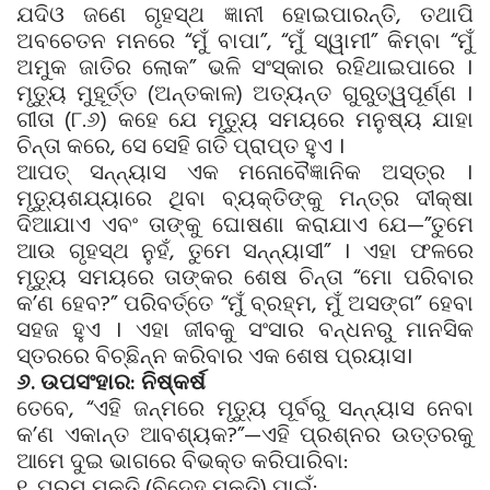
ଯଦିଓ ଜଣେ ଗୃହସ୍ଥ ଜ୍ଞାନୀ ହୋଇପାରନ୍ତି, ତଥାପି
ଅବଚେତନ ମନରେ “ମୁଁ ବାପା”, “ମୁଁ ସ୍ୱାମୀ” କିମ୍ବା “ମୁଁ
ଅମୁକ ଜାତିର ଲୋକ” ଭଳି ସଂସ୍କାର ରହିଥାଇପାରେ ।
ମୃତ୍ୟୁ ମୁହୂର୍ତ୍ତ (ଅନ୍ତକାଳ) ଅତ୍ୟନ୍ତ ଗୁରୁତ୍ୱପୂର୍ଣ୍ଣ ।
ଗୀତା (୮.୬) କହେ ଯେ ମୃତ୍ୟୁ ସମୟରେ ମନୁଷ୍ୟ ଯାହା
ଚିନ୍ତା କରେ, ସେ ସେହି ଗତି ପ୍ରାପ୍ତ ହୁଏ ।
ଆପତ୍ ସନ୍ନ୍ୟାସ ଏକ ମନୋବୈଜ୍ଞାନିକ ଅସ୍ତ୍ର ।
ମୃତ୍ୟୁଶଯ୍ୟାରେ ଥିବା ବ୍ୟକ୍ତିଙ୍କୁ ମନ୍ତ୍ର ଦୀକ୍ଷା
ଦିଆଯାଏ ଏବଂ ତାଙ୍କୁ ଘୋଷଣା କରାଯାଏ ଯେ—”ତୁମେ
ଆଉ ଗୃହସ୍ଥ ନୁହଁ, ତୁମେ ସନ୍ନ୍ୟାସୀ” । ଏହା ଫଳରେ
ମୃତ୍ୟୁ ସମୟରେ ତାଙ୍କର ଶେଷ ଚିନ୍ତା “ମୋ ପରିବାର
କ’ଣ ହେବ?” ପରିବର୍ତ୍ତେ “ମୁଁ ବ୍ରହ୍ମ, ମୁଁ ଅସଙ୍ଗ” ହେବା
ସହଜ ହୁଏ । ଏହା ଜୀବକୁ ସଂସାର ବନ୍ଧନରୁ ମାନସିକ
ସ୍ତରରେ ବିଚ୍ଛିନ୍ନ କରିବାର ଏକ ଶେଷ ପ୍ରୟାସ।
୬. ଉପସଂହାର: ନିଷ୍କର୍ଷ
ତେବେ, “ଏହି ଜନ୍ମରେ ମୃତ୍ୟୁ ପୂର୍ବରୁ ସନ୍ନ୍ୟାସ ନେବା
କ’ଣ ଏକାନ୍ତ ଆବଶ୍ୟକ?”—ଏହି ପ୍ରଶ୍ନର ଉତ୍ତରକୁ
ଆମେ ଦୁଇ ଭାଗରେ ବିଭକ୍ତ କରିପାରିବା:
୧. ପରମ ମୁକ୍ତି (ବିଦେହ ମୁକ୍ତି) ପାଇଁ: