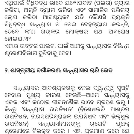
ଏଥିପାଇଁ ବିଧିବଦ୍ଧ ଭାବେ ଯଜ୍ଞୋପବୀତ (ପଇତା) ତ୍ୟାଗ
କରିବା, ଅଗ୍ନି ତ୍ୟାଗ କରିବା ଏବଂ ସାମାଜିକ ପରିଚୟ
ଲୋପ କରିବା ଆବଶ୍ୟକ? ଯଦି କୌଣସି ବ୍ୟକ୍ତି
ବିଧିବଦ୍ଧ ସନ୍ନ୍ୟାସ ନ ନେଇ ଦେହତ୍ୟାଗ କରନ୍ତି,
ତେବେ କ’ଣ ତାଙ୍କର ମୋକ୍ଷର ପଥ ଅବରୋଧ
ହୋଇଯାଏ?
ଏହାର ଉତ୍ତର ପାଇବା ପାଇଁ ଆମକୁ ସନ୍ନ୍ୟାସର ବିଭିନ୍ନ
ଶ୍ରେଣୀବିଭାଗ ବୁଝିବାକୁ ହେବ।
୨. ଶାସ୍ତ୍ରୀୟ ବର୍ଗୀକରଣ: ସନ୍ନ୍ୟାସର ଚାରି ଭେଦ
ସନ୍ନ୍ୟାସର ଆବଶ୍ୟକତାକୁ ନେଇ ଦ୍ୱନ୍ଦ୍ୱ ସୃଷ୍ଟି
ହେବାର ମୁଖ୍ୟ କାରଣ ହେଉଛି—ଆମେ ସନ୍ନ୍ୟାସକୁ
ଏକକ ଏବଂ କଠୋର ଜୀବନଶୈଳୀ ଭାବେ ଗ୍ରହଣ କରୁ ।
କିନ୍ତୁ ‘ସନ୍ନ୍ୟାସ ଉପନିଷଦ’ (ବିଶେଷକରି ଆଶ୍ରମ
ଉପନିଷଦ, ନାରଦପରିବ୍ରାଜକ ଉପନିଷଦ ଏବଂ ଭିକ୍ଷୁକ
ଉପନିଷଦ) ସନ୍ନ୍ୟାସୀମାନଙ୍କୁ ଚାରୋଟି ପୃଥକ୍
ଶ୍ରେଣୀରେ ବିଭକ୍ତ କରେ । ଏହା ପ୍ରମାଣ କରେ ଯେ