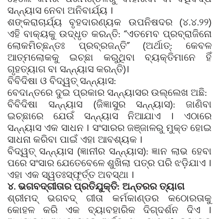
ସନ୍ନ୍ୟାସ ନେବା ଅନିବାର୍ଯ୍ୟ ।
ଶଙ୍କରାଚାର୍ଯ୍ୟ ବୃହଦାରଣ୍ୟକ ଉପନିଷଦର (୪.୪.୨୨)
ଏହି ବାକ୍ୟକୁ ଉଦ୍ଧୃତ କରନ୍ତି: “ଏତମେବ ପ୍ରବ୍ରାଜିନୋ
ଲୋକମିଚ୍ଛନ୍ତଃ ପ୍ରବ୍ରଜନ୍ତି” (ଅର୍ଥାତ୍: କେବଳ
ଆତ୍ମଲୋକକୁ ଇଚ୍ଛା କରୁଥିବା ବ୍ୟକ୍ତିମାନେ ହିଁ
ଗୃହତ୍ୟାଗ ବା ସନ୍ନ୍ୟାସ କରନ୍ତି)।
ବିବିଦିଷା ଓ ବିଦ୍ୱତ୍ ସନ୍ନ୍ୟାସ:
ବେଦାନ୍ତରେ ଦୁଇ ପ୍ରକାର ସନ୍ନ୍ୟାସର ଉଲ୍ଲେଖ ଅଛି:
ବିବିଦିଷା ସନ୍ନ୍ୟାସ (ଜିଜ୍ଞାସୁର ସନ୍ନ୍ୟାସ): ଜାଣିବା
ଇଚ୍ଛାରେ ଯେଉଁ ସନ୍ନ୍ୟାସ ନିଆଯାଏ । ଏଠାରେ
ସନ୍ନ୍ୟାସ ଏକ ସାଧନ । ସଂସାରର ଜଞ୍ଜାଳରୁ ମୁକ୍ତ ହୋଇ
ସାଧନା କରିବା ପାଇଁ ଏହା ଆବଶ୍ୟକ ।
ବିଦ୍ୱତ୍ ସନ୍ନ୍ୟାସ (ଜ୍ଞାନୀର ସନ୍ନ୍ୟାସ): ଜ୍ଞାନ ଲାଭ ହେବା
ପରେ ସଂସାର ଯେତେବେଳେ ଶୁଖିଲା ପତ୍ର ପରି ଝଡ଼ିଯାଏ ।
ଏହା ଏକ ସ୍ୱତଃସ୍ଫୂର୍ତ୍ତ ଅବସ୍ଥା ।
୪. ଭଗବଦ୍‌ଗୀତାର ପ୍ରତିଯୁକ୍ତି: ଅନ୍ତରର ତ୍ୟାଗ
ଶ୍ରୀମଦ୍ ଭଗବଦ୍ ଗୀତା କର୍ମକାଣ୍ଡର କଠୋରତାକୁ
କୋହଳ କରି ଏକ ବ୍ୟାବହାରିକ ଦିଗ୍‌ଦର୍ଶନ ଦିଏ ।