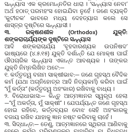
ସନ୍ନ୍ୟାସ ଏକ କ୍ରମୋନ୍ନତିର ଧାରା । ‘ସନ୍ନ୍ୟାସ ନେବା’
ଅର୍ଥ ହଠାତ୍ ପରମହଂସ ହୋଇଯିବା ନୁହେଁ । ଜଣେ ବ୍ୟକ୍ତି
‘କୁଟୀଚକ’ ଭାବରେ ମଧ୍ୟ ଦେହତ୍ୟାଗ କଲେ ସେ
ଶାସ୍ତ୍ର ଦୃଷ୍ଟିରେ ସନ୍ନ୍ୟାସୀ ।
୩. ରକ୍ଷଣଶୀଳ (Orthodox) ଯୁକ୍ତି:
ଶଙ୍କରାଚାର୍ଯ୍ୟଙ୍କ ଦୃଷ୍ଟିରେ ସନ୍ନ୍ୟାସ
ଆଦି ଶଙ୍କରାଚାର୍ଯ୍ୟ ‘ବୃହଦାରଣ୍ୟକ ଉପନିଷଦ’
ଭାଷ୍ୟରେ (୪.୫.୧୫) ଯୁକ୍ତି ଦର୍ଶାନ୍ତି ଯେ ମୋକ୍ଷ ପାଇଁ
ଔପଚାରିକ ସନ୍ନ୍ୟାସ ଏକାନ୍ତ ଆବଶ୍ୟକ । ତାଙ୍କର
ଯୁକ୍ତି ନିମ୍ନଲିଖିତ ଅଟେ:—
୧. କର୍ତ୍ତୃତ୍ୱ ବନାମ ସାକ୍ଷୀଭାବ:— ଜଣେ ଗୃହସ୍ଥ ବୈଦିକ
କର୍ମ (ଯଥା ଅଗ୍ନିହୋତ୍ର ଆଦି ନିତ୍ୟକର୍ମ) କରିବା ପାଇଁ
“ମୁଁ କର୍ତ୍ତା” (କର୍ତ୍ତୃତ୍ୱ ଅହଂକାର) ରଖିବାକୁ ବାଧ୍ୟ ।
୨. ବିରୋଧାଭାସ:— କିନ୍ତୁ ଆତ୍ମଜ୍ଞାନର ସ୍ୱରୂପ ହେଲା
—”ମୁଁ ଅକର୍ତ୍ତା, ମୁଁ ସାକ୍ଷୀ” । ଯେପର୍ଯ୍ୟନ୍ତ ଜଣେ ଗୃହସ୍ଥ
ହୋଇ ରହିବେ, କର୍ତ୍ତବ୍ୟର ବୋଝ ସେହି ଅହଂକାରକୁ
ବଜାୟ ରଖିବ ଯାହାକୁ ଜ୍ଞାନ ନଷ୍ଟ କରିବାକୁ ଚାହେଁ ।
୩. ସିଦ୍ଧାନ୍ତ:— ତେଣୁ, ଆତ୍ମଜ୍ଞାନରେ ସ୍ଥିରତା ଆଣିବାକୁ
ହେଲେ କର୍ମର ପରିମଣ୍ଡଳରୁ ବାହାରିବା ବା ବିଧିବଦ୍ଧ