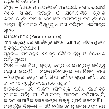
ଅଧିକ ରହନ୍ତି ନାହିଁ ।
ଚିହ୍ନ:— ‘ଆଶ୍ରମ ଉପନିଷଦ’ ଅନୁଯାୟୀ, ହଂସ ସନ୍ନ୍ୟାସୀ
ଦଣ୍ଡ ଧାରଣ କରନ୍ତି ଓ ଯଜ୍ଞୋପବୀତ ତ୍ୟାଗ
କରିପାରନ୍ତି, କାରଣ ସେମାନେ ଉପଲବ୍ଧି କରନ୍ତି ଯେ
ଆତ୍ମା ହିଁ ସମଗ୍ର ବିଶ୍ୱକୁ ଧାରଣ କରିଥିବା ଏକମାତ୍ର
ସୂତ୍ର ।
ଘ) ପରମହଂସ (Paramahamsa)
ଏହା ସନ୍ନ୍ୟାସର ସର୍ବୋଚ୍ଚ ଶିଖର, ଯାହାକୁ ‘ଜୀବନମୁକ୍ତ’
ଅବସ୍ଥା କୁହାଯାଏ ।
ସ୍ଥିତି:— ପରମହଂସ ସମସ୍ତ ବୈଦିକ ବିଧି ଓ ନିଷେଧର
ଊର୍ଦ୍ଧ୍ୱରେ।
ଚିହ୍ନ:— ସେ ଶିଖା, ସୂତ୍ର, ଦଣ୍ଡ ଓ କମଣ୍ଡଳୁ ସର୍ବସ୍ୱ
ତ୍ୟାଗ କରନ୍ତି । ନାରଦପରିବ୍ରାଜକ ଉପନିଷଦ କହେ
—”ତାଙ୍କର ଦଣ୍ଡ ନାହିଁ, ଶିଖା ନାହିଁ କି ସୂତ୍ର ନାହିଁ… ସେ
କେବଳ ଅଦ୍ୱୈତ ବ୍ରହ୍ମରେ ସ୍ଥିତ।”
ଆଚରଣ:— ସେ ବାଳକ (ପିଲାଙ୍କ ପରି), ଉନ୍ମତ୍ତ
(ପାଗଳ ପରି) ବା ପିଶାଚବତ୍ ଆଚରଣ କରିପାରନ୍ତି,
କାରଣ ସାମାଜିକ ଲୋକଲଜ୍ଜା ତାଙ୍କୁ ସ୍ପର୍ଶ କରେନାହିଁ ।
ତାତ୍ତ୍ୱିକ ନିଷ୍କର୍ଷ:— ଏହି ବର୍ଗୀକରଣରୁ ସ୍ପଷ୍ଟ ହୁଏ ଯେ