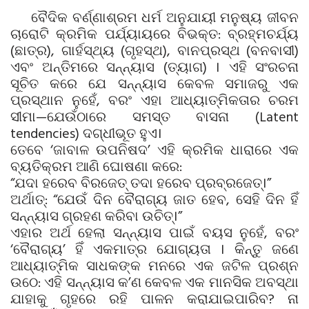
ବୈଦିକ ବର୍ଣ୍ଣାଶ୍ରମ ଧର୍ମ ଅନୁଯାୟୀ ମନୁଷ୍ୟ ଜୀବନ
ଚାରୋଟି କ୍ରମିକ ପର୍ଯ୍ୟାୟରେ ବିଭକ୍ତ: ବ୍ରହ୍ମଚର୍ଯ୍ୟ
(ଛାତ୍ର), ଗାର୍ହସ୍ଥ୍ୟ (ଗୃହସ୍ଥ), ବାନପ୍ରସ୍ଥ (ବନବାସୀ)
ଏବଂ ଅନ୍ତିମରେ ସନ୍ନ୍ୟାସ (ତ୍ୟାଗ) । ଏହି ସଂରଚନା
ସୂଚିତ କରେ ଯେ ସନ୍ନ୍ୟାସ କେବଳ ସମାଜରୁ ଏକ
ପ୍ରସ୍ଥାନ ନୁହେଁ, ବରଂ ଏହା ଆଧ୍ୟାତ୍ମିକତାର ଚରମ
ସୀମା—ଯେଉଁଠାରେ ସମସ୍ତ ବାସନା (Latent
tendencies) ଦଗ୍ଧୀଭୂତ ହୁଏ।
ତେବେ ‘ଜାବାଳ ଉପନିଷଦ’ ଏହି କ୍ରମିକ ଧାରାରେ ଏକ
ବ୍ୟତିକ୍ରମ ଆଣି ଘୋଷଣା କରେ:
“ଯଦା ହରେବ ବିରଜେତ୍ ତଦା ହରେବ ପ୍ରବ୍ରଜେତ୍।”
ଅର୍ଥାତ୍: “ଯେଉଁ ଦିନ ବୈରାଗ୍ୟ ଜାତ ହେବ, ସେହି ଦିନ ହିଁ
ସନ୍ନ୍ୟାସ ଗ୍ରହଣ କରିବା ଉଚିତ୍।”
ଏହାର ଅର୍ଥ ହେଲା ସନ୍ନ୍ୟାସ ପାଇଁ ବୟସ ନୁହେଁ, ବରଂ
‘ବୈରାଗ୍ୟ’ ହିଁ ଏକମାତ୍ର ଯୋଗ୍ୟତା । କିନ୍ତୁ ଜଣେ
ଆଧ୍ୟାତ୍ମିକ ସାଧକଙ୍କ ମନରେ ଏକ ଜଟିଳ ପ୍ରଶ୍ନ
ଉଠେ: ଏହି ସନ୍ନ୍ୟାସ କ’ଣ କେବଳ ଏକ ମାନସିକ ଅବସ୍ଥା
ଯାହାକୁ ଗୃହରେ ରହି ପାଳନ କରାଯାଇପାରିବ? ନା