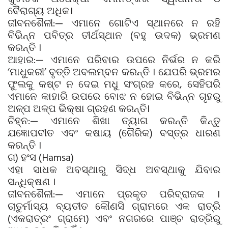
ବୈରାଗ୍ୟ ଅଧିକ।
ଜୀବନଶୈଳୀ:— ଏମାନେ ଗୋଟିଏ ସ୍ଥାନରେ ନ ରହି
ବିଭିନ୍ନ ପବିତ୍ର ତୀର୍ଥସ୍ଥାନ (ବହୁ ଉଦକ) ଭ୍ରମଣ
କରନ୍ତି ।
ଆହାର:— ଏମାନେ ପରିବାର ଉପରେ ନିର୍ଭର ନ କରି
‘ମାଧୁକରୀ’ ବୃତ୍ତି ଅବଲମ୍ବନ କରନ୍ତି । ଯେପରି ଭ୍ରମର
ଫୁଲକୁ କଷ୍ଟ ନ ଦେଇ ମଧୁ ସଂଗ୍ରହ କରେ, ସେହିପରି
ଏମାନେ କାହାରି ଉପରେ ବୋଝ ନ ହୋଇ ବିଭିନ୍ନ ଗୃହରୁ
ଅଳ୍ପ ଅଳ୍ପ ଭିକ୍ଷା ଗ୍ରହଣ କରନ୍ତି।
ଚିହ୍ନ:— ଏମାନେ ଶିଖା ତ୍ୟାଗ କରନ୍ତି କିନ୍ତୁ
ଯଜ୍ଞୋପବୀତ ଏବଂ କଷାୟ (ଗୈରିକ) ବସ୍ତ୍ର ଧାରଣ
କରନ୍ତି ।
ଗ) ହଂସ (Hamsa)
ଏହା ସାଧକ ଅବସ୍ଥାରୁ ସିଦ୍ଧ ଅବସ୍ଥାକୁ ଯିବାର
ସନ୍ଧିକ୍ଷଣ ।
ଜୀବନଶୈଳୀ:— ଏମାନେ ପ୍ରକୃତ ପରିବ୍ରାଜକ ।
ଚାତୁର୍ମାସ୍ୟ ବ୍ୟତୀତ କୌଣସି ଗ୍ରାମରେ ଏକ ରାତ୍ରି
(ଏକରାତ୍ରଂ ଗ୍ରାମେ) ଏବଂ ନଗରରେ ପାଞ୍ଚ ରାତ୍ରିରୁ