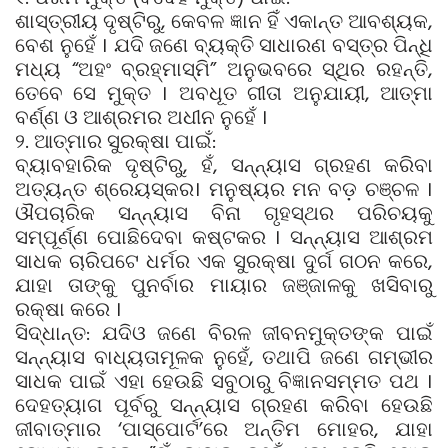
ଶାସ୍ତ୍ରୀୟ ଦୃଷ୍ଟିରୁ, କେବଳ ଜ୍ଞାନ ହିଁ ଏକାନ୍ତ ଆବଶ୍ୟକ,
ବେଶ ନୁହେଁ । ଯଦି ଜଣେ ବ୍ୟକ୍ତି ସାଧାରଣ ବସ୍ତ୍ର ପିନ୍ଧି
ମଧ୍ୟ “ଅହଂ ବ୍ରହ୍ମାସ୍ମି” ଅନୁଭବରେ ସ୍ଥିର ରହନ୍ତି,
ତେବେ ସେ ମୁକ୍ତ । ଅବଧୂତ ଗୀତା ଅନୁଯାୟୀ, ଆତ୍ମା
ବର୍ଣ୍ଣ ଓ ଆଶ୍ରମର ଅଧୀନ ନୁହେଁ ।
୨. ଆତ୍ମାର ସୁରକ୍ଷା ପାଇଁ:
ବ୍ୟାବହାରିକ ଦୃଷ୍ଟିରୁ, ହଁ, ସନ୍ନ୍ୟାସ ଗ୍ରହଣ କରିବା
ଅତ୍ୟନ୍ତ ଶ୍ରେୟସ୍କର। ମନୁଷ୍ୟର ମନ ବଡ଼ ଚଞ୍ଚଳ ।
ଔପଚାରିକ ସନ୍ନ୍ୟାସ ବିନା ଗୃହସ୍ଥର ପରିଚୟକୁ
ସମ୍ପୂର୍ଣ୍ଣ ପୋଛିଦେବା କଷ୍ଟକର । ସନ୍ନ୍ୟାସ ଆଶ୍ରମ
ସାଧକ ଚାରିପଟେ ଧର୍ମର ଏକ ସୁରକ୍ଷା ଦୁର୍ଗ ଗଠନ କରେ,
ଯାହା ତାଙ୍କୁ ପୁନର୍ବାର ମାୟାର ଜଞ୍ଜାଳକୁ ଖସିବାରୁ
ରକ୍ଷା କରେ ।
ସିଦ୍ଧାନ୍ତ: ଯଦିଓ ଜଣେ ବିରଳ ଜୀବନମୁକ୍ତଙ୍କ ପାଇଁ
ସନ୍ନ୍ୟାସ ବାଧ୍ୟତାମୂଳକ ନୁହେଁ, ତଥାପି ଜଣେ ଗମ୍ଭୀର
ସାଧକ ପାଇଁ ଏହା ହେଉଛି ସବୁଠାରୁ ବିଜ୍ଞାନସମ୍ମତ ପଥ ।
ଦେହତ୍ୟାଗ ପୂର୍ବରୁ ସନ୍ନ୍ୟାସ ଗ୍ରହଣ କରିବା ହେଉଛି
ଜୀବାତ୍ମାର ‘ପାସ୍‌ପୋର୍ଟ’ରେ ଅନ୍ତିମ ମୋହର, ଯାହା