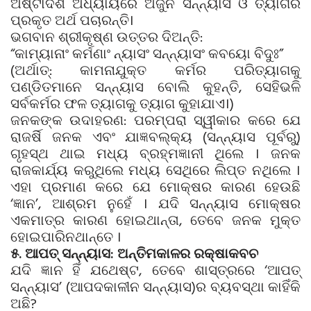
ଅଷ୍ଟାଦଶ ଅଧ୍ୟାୟରେ ଅର୍ଜୁନ ସନ୍ନ୍ୟାସ ଓ ତ୍ୟାଗର
ପ୍ରକୃତ ଅର୍ଥ ପଚାରନ୍ତି।
ଭଗବାନ ଶ୍ରୀକୃଷ୍ଣ ଉତ୍ତର ଦିଅନ୍ତି:
“କାମ୍ୟାନାଂ କର୍ମଣାଂ ନ୍ୟାସଂ ସନ୍ନ୍ୟାସଂ କବୟୋ ବିଦୁଃ”
(ଅର୍ଥାତ୍: କାମନାଯୁକ୍ତ କର୍ମର ପରିତ୍ୟାଗକୁ
ପଣ୍ଡିତମାନେ ସନ୍ନ୍ୟାସ ବୋଲି କୁହନ୍ତି, ସେହିଭଳି
ସର୍ବକର୍ମର ଫଳ ତ୍ୟାଗକୁ ତ୍ୟାଗ କୁହାଯାଏ।)
ଜନକଙ୍କ ଉଦାହରଣ: ପରମ୍ପରା ସ୍ୱୀକାର କରେ ଯେ
ରାଜର୍ଷି ଜନକ ଏବଂ ଯାଜ୍ଞବଲ୍କ୍ୟ (ସନ୍ନ୍ୟାସ ପୂର୍ବରୁ)
ଗୃହସ୍ଥ ଥାଇ ମଧ୍ୟ ବ୍ରହ୍ମଜ୍ଞାନୀ ଥିଲେ । ଜନକ
ରାଜକାର୍ଯ୍ୟ କରୁଥିଲେ ମଧ୍ୟ ସେଥିରେ ଲିପ୍ତ ନଥିଲେ ।
ଏହା ପ୍ରମାଣ କରେ ଯେ ମୋକ୍ଷର କାରଣ ହେଉଛି
‘ଜ୍ଞାନ’, ଆଶ୍ରମ ନୁହେଁ । ଯଦି ସନ୍ନ୍ୟାସ ମୋକ୍ଷର
ଏକମାତ୍ର କାରଣ ହୋଇଥାନ୍ତା, ତେବେ ଜନକ ମୁକ୍ତ
ହୋଇପାରିନଥାନ୍ତେ ।
୫. ଆପତ୍ ସନ୍ନ୍ୟାସ: ଅନ୍ତିମକାଳର ରକ୍ଷାକବଚ
ଯଦି ଜ୍ଞାନ ହିଁ ଯଥେଷ୍ଟ, ତେବେ ଶାସ୍ତ୍ରରେ ‘ଆପତ୍
ସନ୍ନ୍ୟାସ’ (ଆପଦକାଳୀନ ସନ୍ନ୍ୟାସ)ର ବ୍ୟବସ୍ଥା କାହିଁକି
ଅଛି?