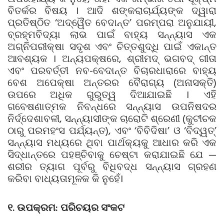
ବିତର୍କର ବିଷୟ । ଆଦି ଶଙ୍କରାଚାର୍ଯ୍ୟଙ୍କ ଦ୍ୱାରା
ପ୍ରତିଷ୍ଠିତ ‘ଅଦ୍ୱୈତ ବେଦାନ୍ତ’ ପରମ୍ପରା ଅନୁଯାୟୀ,
ବ୍ରହ୍ମବିଦ୍ୟା ଲାଭ ପାଇଁ ବାହ୍ୟ ସନ୍ନ୍ୟାସ ଏକ
ଅଗ୍ନିପରୀକ୍ଷା ସଦୃଶ ଏବଂ ଚିତ୍ତଶୁଦ୍ଧି ପାଇଁ ଏକାନ୍ତ
ଆବଶ୍ୟକ । ଅନ୍ୟପକ୍ଷରେ, ଶ୍ରୀମଦ୍ ଭଗବଦ୍ ଗୀତା
ଏବଂ ପରବର୍ତ୍ତୀ ନବ-ବେଦାନ୍ତ ବିଚାରଧାରାରେ ବାହ୍ୟ
ବେଶ ଅପେକ୍ଷା ଅନ୍ତରର ବୈରାଗ୍ୟ (ଅନାସକ୍ତି)
ଉପରେ ଅଧିକ ଗୁରୁତ୍ୱ ଦିଆଯାଇଛି । ଏହି
ଗବେଷଣାତ୍ମକ ନିବନ୍ଧରେ ସନ୍ନ୍ୟାସ ଉପନିଷଦର
ନିର୍ଦ୍ଦେଶାବଳୀ, ସନ୍ନ୍ୟାସୀଙ୍କ ଚାରୋଟି ଶ୍ରେଣୀ (କୁଟୀଚକ
ଠାରୁ ପରମହଂସ ପର୍ଯ୍ୟନ୍ତ), ଏବଂ ‘ବିବିଦିଷା’ ଓ ‘ବିଦ୍ୱତ୍’
ସନ୍ନ୍ୟାସ ମଧ୍ୟରେ ଥିବା ପାର୍ଥକ୍ୟକୁ ଆଧାର କରି ଏକ
ସିଦ୍ଧାନ୍ତରେ ପହଞ୍ଚିବାକୁ ଚେଷ୍ଟା କରାଯାଇଛି ଯେ —
ଶରୀର ତ୍ୟାଗ ପୂର୍ବରୁ ବିଧିବଦ୍ଧ ସନ୍ନ୍ୟାସ ଗ୍ରହଣ
କରିବା ବାଧ୍ୟତାମୂଳକ କି ନୁହେଁ।
୧. ଉପକ୍ରମ: ପରିଚୟର ସଂକଟ