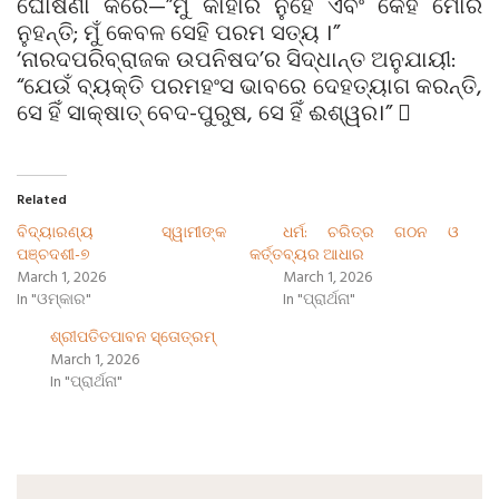
ଘୋଷଣା କରେ—”ମୁଁ କାହାର ନୁହେଁ ଏବଂ କେହି ମୋର
ନୁହନ୍ତି; ମୁଁ କେବଳ ସେହି ପରମ ସତ୍ୟ ।”
‘ନାରଦପରିବ୍ରାଜକ ଉପନିଷଦ’ର ସିଦ୍ଧାନ୍ତ ଅନୁଯାୟୀ:
“ଯେଉଁ ବ୍ୟକ୍ତି ପରମହଂସ ଭାବରେ ଦେହତ୍ୟାଗ କରନ୍ତି,
ସେ ହିଁ ସାକ୍ଷାତ୍ ବେଦ-ପୁରୁଷ, ସେ ହିଁ ଈଶ୍ୱର।” 
Related
ବିଦ୍ୟାରଣ୍ୟ ସ୍ୱାମୀଙ୍କ
ଧର୍ମ: ଚରିତ୍ର ଗଠନ ଓ
ପଞ୍ଚଦଶୀ-୭
କର୍ତ୍ତବ୍ୟର ଆଧାର
March 1, 2026
March 1, 2026
In "ଓମ୍‌କାର"
In "ପ୍ରାର୍ଥନା"
ଶ୍ରୀପତିତପାବନ ସ୍ତୋତ୍ରମ୍
March 1, 2026
In "ପ୍ରାର୍ଥନା"