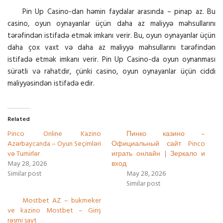
Pin Up Casino-dan həmin faydalar arasında – pinap az. Bu
casino, oyun oynayanlar üçün daha az maliyyə məhsullarını
tərəfindən istifadə etmək imkanı verir. Bu, oyun oynayanlar üçün
daha çox vaxt və daha az maliyyə məhsullarını tərəfindən
istifadə etmək imkanı verir. Pin Up Casino-da oyun oynanması
sürətli və rahatdır, çünki casino, oyun oynayanlar üçün ciddi
maliyyəsindən istifadə edir.
Related
Pinco Online Kazino
Пинко казино –
Azərbaycanda – Oyun Seçimləri
Официальный сайт Pinco
və Turnirlər
играть онлайн | Зеркало и
May 28, 2026
вход
Similar post
May 28, 2026
Similar post
Mostbet AZ – bukmeker
ve kazino Mostbet – Giriş
rəsmi sayt