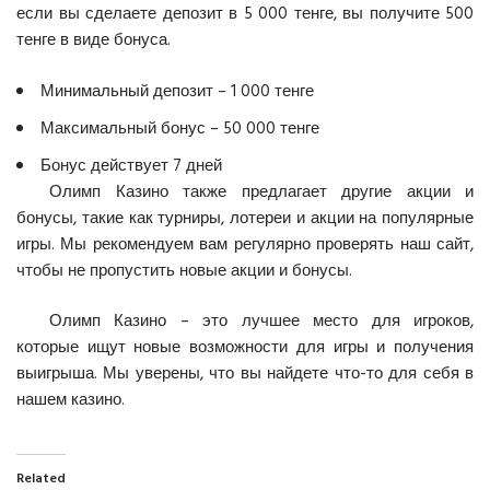
если вы сделаете депозит в 5 000 тенге, вы получите 500
тенге в виде бонуса.
Минимальный депозит – 1 000 тенге
Максимальный бонус – 50 000 тенге
Бонус действует 7 дней
Олимп Казино также предлагает другие акции и
бонусы, такие как турниры, лотереи и акции на популярные
игры. Мы рекомендуем вам регулярно проверять наш сайт,
чтобы не пропустить новые акции и бонусы.
Олимп Казино – это лучшее место для игроков,
которые ищут новые возможности для игры и получения
выигрыша. Мы уверены, что вы найдете что-то для себя в
нашем казино.
Related