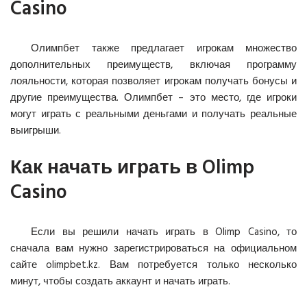
Casino
Олимпбет также предлагает игрокам множество
дополнительных преимуществ, включая программу
лояльности, которая позволяет игрокам получать бонусы и
другие преимущества. Олимпбет – это место, где игроки
могут играть с реальными деньгами и получать реальные
выигрыши.
Как начать играть в Olimp
Casino
Если вы решили начать играть в Olimp Casino, то
сначала вам нужно зарегистрироваться на официальном
сайте olimpbet.kz. Вам потребуется только несколько
минут, чтобы создать аккаунт и начать играть.