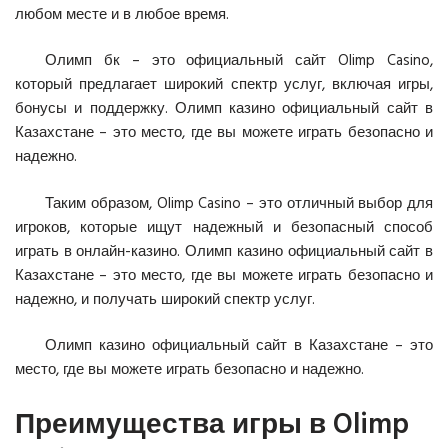
любом месте и в любое время.
Олимп бк – это официальный сайт Olimp Casino,
который предлагает широкий спектр услуг, включая игры,
бонусы и поддержку. Олимп казино официальный сайт в
Казахстане – это место, где вы можете играть безопасно и
надежно.
Таким образом, Olimp Casino – это отличный выбор для
игроков, которые ищут надежный и безопасный способ
играть в онлайн-казино. Олимп казино официальный сайт в
Казахстане – это место, где вы можете играть безопасно и
надежно, и получать широкий спектр услуг.
Олимп казино официальный сайт в Казахстане – это
место, где вы можете играть безопасно и надежно.
Преимущества игры в Olimp