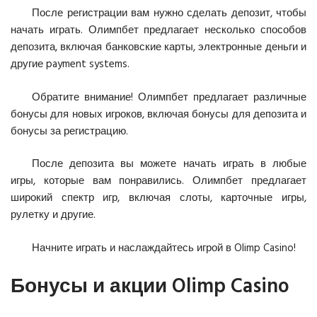
После регистрации вам нужно сделать депозит, чтобы
начать играть. Олимпбет предлагает несколько способов
депозита, включая банковские карты, электронные деньги и
другие payment systems.
Обратите внимание! Олимпбет предлагает различные
бонусы для новых игроков, включая бонусы для депозита и
бонусы за регистрацию.
После депозита вы можете начать играть в любые
игры, которые вам понравились. Олимпбет предлагает
широкий спектр игр, включая слоты, карточные игры,
рулетку и другие.
Начните играть и наслаждайтесь игрой в Olimp Casino!
Бонусы и акции Olimp Casino