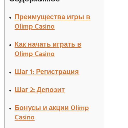
Преимущества игры в
Olimp Casino
Как начать играть в
Olimp Casino
Шаг 1: Регистрация
Шаг 2: Депозит
Бонусы и акции Olimp
Casino