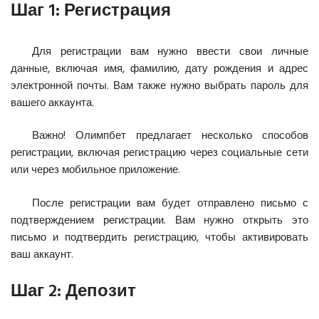
Шаг 1: Регистрация
Для регистрации вам нужно ввести свои личные
данные, включая имя, фамилию, дату рождения и адрес
электронной почты. Вам также нужно выбрать пароль для
вашего аккаунта.
Важно! Олимпбет предлагает несколько способов
регистрации, включая регистрацию через социальные сети
или через мобильное приложение.
После регистрации вам будет отправлено письмо с
подтверждением регистрации. Вам нужно открыть это
письмо и подтвердить регистрацию, чтобы активировать
ваш аккаунт.
Шаг 2: Депозит