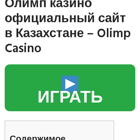
Олимп казино
официальный сайт
в Казахстане – Olimp
Casino
ИГРАТЬ
Содержимое